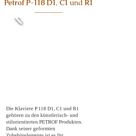
Petrof P-118 D1
,
C1
und
R1
Die Klaviere P 118 D1, C1 und R1
gehören zu den künstlerisch- und
stilorientierten PETROF Produkten.
Dank seiner geformten
Zubehörelemente ist es für