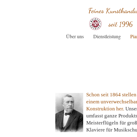
Feines Kunsthand
seit
1996
Über uns
Dienstleistung
Pia
Schon seit 1864 stellen
einem unverwechselbar
Konstruktion her.
Unser
umfasst ganze Produkts
Meisterflügeln für gro
Klaviere für Musikschu