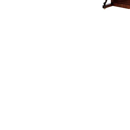
Kontakt:
Piano & Art Galerie
Klaviermachermeister Philipp
Hauptplatz 7
A-2410 Hainburg an der Don
Mobil: +43 664 25 24 923
M
klavierland@gmx.at
M
klaviere@klavierland.at
(