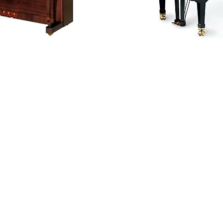
Unsere Öffnungszeit
Mittwoch und Freitag von 1
Montag,
 Schneider
An anderen Tagen oder auch an
Besichtigungen nach Voranmeld
möglich.
au
Erreichbarkeit:
it dem Auto von Wien Mitte ca. 50 min. (A4)
it der S7 von Wien Mitte ca. 60 min. zu den Stat
Personenbahnhof od. Ungartor)