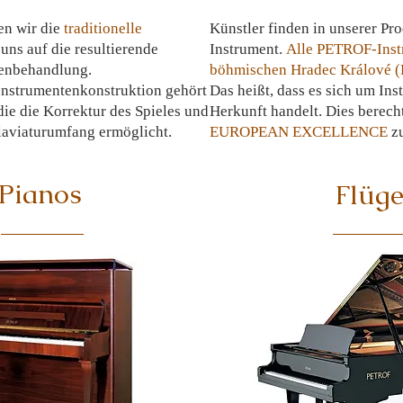
en wir die
traditionelle
Künstler finden in unserer
Pro
uns auf die resultierende
Instrument.
Alle PETROF-Inst
henbehandlung.
böhmischen Hradec Králové (K
Instrumentenkonstruktion gehört
Das heißt, dass es sich um
Ins
die die Korrektur des Spieles und
Herkunft handelt. Dies berech
laviaturumfang ermöglicht.
EUROPEAN EXCELLENCE
zu
Pianos
Flüge