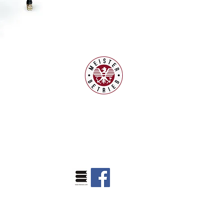
en:
0.00 - 13.30 Uhr
 Samstagen
sind
ung jeder Zeit
ionen