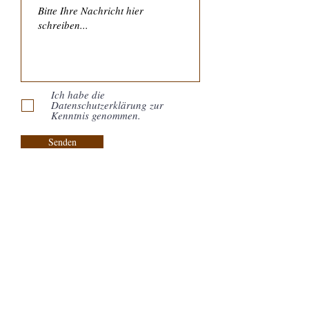
Ich habe die
Datenschutzerklärung zur
Kenntnis genommen.
Senden
Kontakt:
Piano & Art Galerie
Klaviermachermeister Philipp
Schneider
Hauptplatz 7