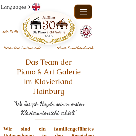
Languages
seit
1996
Besondere Instrumente
Feines Kunsthandwerk
Das Team der
Piano & Art Galerie
im Klavierland
Hainburg
"Wo Joseph Haydn seinen ersten
Klavierunterricht erhielt"
Wir sind ein familiengeführtes
Unternehmen in den Bereichen