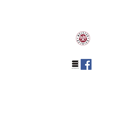
Klaviermachermeister Philipp
Schneider
Hauptplatz 7
A-2410 Hainburg an der Donau
Mobil:
+43 664 25 24 923
klavierland@gmx.at
klaviere@klavierland.at
Erreichbarkeit:
Mit dem Auto von Wien Mitte ca. 50
min. (A4)
Mit der S7 von Wien Mitte ca. 60
min. zu den Stationen
(Personenbahnhof od. Ungartor)
Unsere Öffnungszeiten:
Mittwoch und Freitag von
Montag,
10.00 - 13.30
Uhr