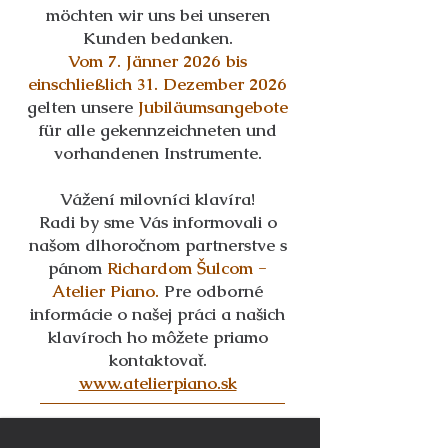
möchten wir uns bei unseren
Kunden bedanken.
Vom 7. Jänner 2026 bis
einschließlich 31. Dezember 2026
gelten unsere
Jubiläumsangebote
für alle gekennzeichneten und
vorhandenen Instrumente.
Vážení milovníci klavíra!
Radi by sme Vás informovali o
našom dlhoročnom partnerstve s
pánom
Richardom Šulcom -
Atelier Piano.
Pre odborné
informácie o našej práci a našich
klavíroch ho môžete priamo
kontaktovať.
www.atelierpiano.sk