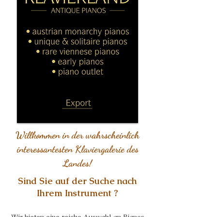
Willkommen in der wahrscheinlich
interessantesten Klaviergalerie des
Landes!
Sind Sie auf der Suche nach
Ihrem Instrument ?