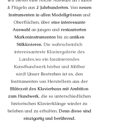
Wir bieten eine reiche Auswahl an Pianos
& Flügeln aus
2 Jahrhunderten
. Von
neuen
Instrumenten in allen Modellgrössen
und
Oberflächen, über
eine interessante
Auswahl
an jungen und
restaurierten
Markeninstrumenten
bis zu
antiken
Stilklavieren
.
Die wahrscheinlich
interessanteste Klaviergalerie des
Landes,
wo ein faszinierendes
Kunsthandwerk hörbar und fühlbar
wird!
Unser Bestreben ist es, den
Instrumenten von Herstellern aus der
Blütezeit des Klavierbaus mit Am
bition
zum Handwerk
, die so u
ntersc
hiedliche
n
historischen Klavierklänge wieder zu
beleben und zu erhalten.
Denn diese sind
einzigartig und berührend.
Wir sind spezialisiert auf gespielte
Steinway & Sons und Bösendorfer