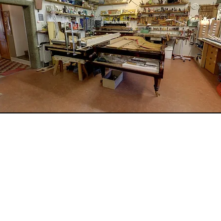
Unsere Öffnungszeit
Mittwoch und Freitag von 1
Montag,
 Schneider
An anderen Tagen oder auch an
Besichtigungen nach Voranmeld
möglich.
au