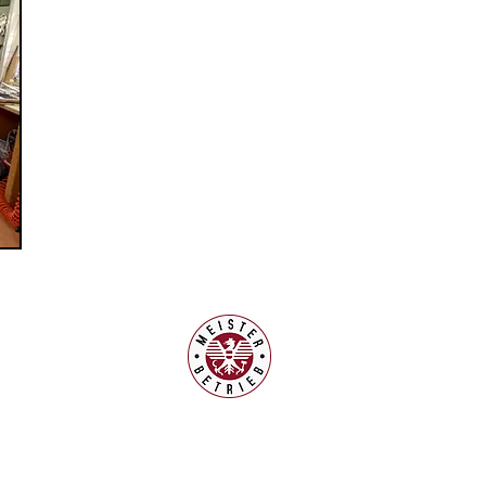
en:
0.00 - 13.30 Uhr
 Samstagen
sind
ung jeder Zeit