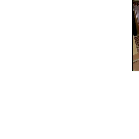
Kontakt:
Piano & Art Galerie
Klaviermachermeister Philipp
Hauptplatz 7
A-2410 Hainburg an der Don