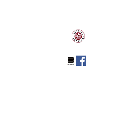
Klaviermachermeister Philipp
Schneider
Hauptplatz 7
A-2410 Hainburg an der Donau
Mobil:
+43 664 25 24 923
klavierland@gmx.at
klaviere@klavierland.at
Erreichbarkeit:
Mit dem Auto von Wien Mitte ca. 50
min. (A4)
Mit der S7 von Wien Mitte ca. 60
min. zu den Stationen
(Personenbahnhof od. Ungartor)
Unsere Öffnungszeiten:
Mittwoch und Freitag von
Montag,
10.00 - 13.30
Uhr