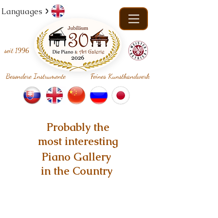
Languages
seit
1996
Besondere Instrumente
Feines Kunsthandwerk
Probably the
most interesting
Piano Gallery
in the Country