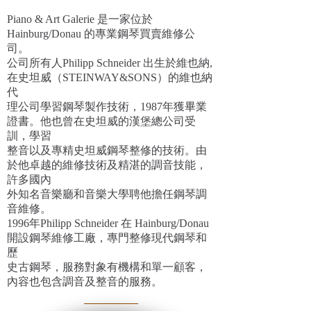
Piano & Art Galerie 是一家位於
Hainburg/Donau 的專業鋼琴買賣維修公
司。
公司所有人Philipp Schneider 出生於維也納,
在史坦威（STEINWAY&SONS）的維也納
代
理公司學習鋼琴製作技術，1987年獲畢業
證書。他也曾在史坦威的漢堡總公司受
訓，學習
整音以及專精史坦威鋼琴整修的技術。由
於他卓越的維修技術及精湛的調音技能，
許多國內
外知名音樂廳和音樂大學聘他擔任鋼琴調
音維修。
1996年Philipp Schneider 在 Hainburg/Donau
開設鋼琴維修工廠，專門整修現代鋼琴和
歷
史古鋼琴，服務對象有機構和單一顧客，
內容也包含調音及整音的服務。