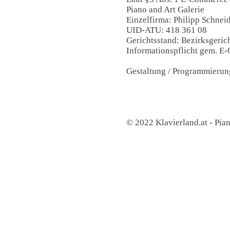
Piano and Art Galerie
Einzelfirma: Philipp Schnei
UID-ATU: 418 361 08
Gerichtsstand: Bezirksgeric
Informationspflicht gem. 
Gestaltung / Programmierun
© 2022 Klavierland.at - Pian
Kontakt:
Piano & Art Galerie
Klaviermachermeister Philipp
Hauptplatz 7
A-2410 Hainburg an der Don