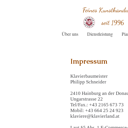
Feines Kunsthand
seit
1996
Über uns
Dienstleistung
Pia
Impressum
Klavierbaumeister
Philipp Schneider
2410 Hainburg an der Dona
Ungarstrasse 22
Tel/Fax.: +43 2165 673 73
Mobil: +43 664 25 24 923
klaviere@klavierland.at
Laut §5 Abs. 1 E-Commerce-G