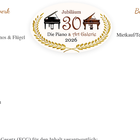
werk
B
Mietkauf/Te
nos & Flügel
u
esetz (ECG) für den Inhalt verantwortlich: