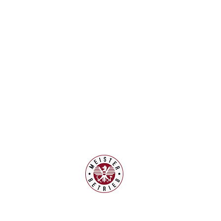
en:
0.00 - 13.30 Uhr
 Samstagen
sind
ung jeder Zeit