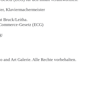
der, Klaviermachermeister
ht Bruck/Leitha.
E-Commerce-Gesetz (ECG)
g:
o and Art Galerie. Alle Rechte vorbehalten.
Unsere Öffnungszeit
Mittwoch und Freitag von 1
Montag,
 Schneider
An anderen Tagen oder auch an
Besichtigungen nach Voranmeld
möglich.
au