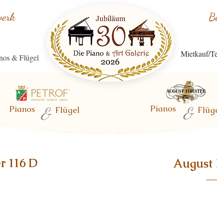
werk
B
Mietkauf/Te
nos & Flügel
Pianos
Pianos
&
&
Flügel
Flüg
r 116 D
August 