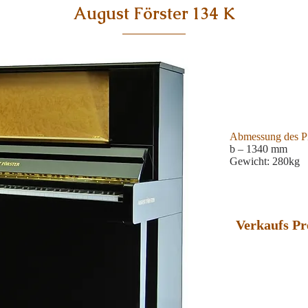
August Förster 134 K
Abmessung des P
b – 1340 mm
Gewicht: 280kg
Verkaufs Pr