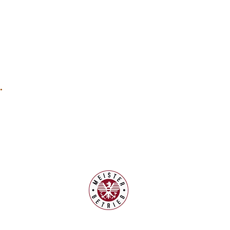
.
en:
0.00 - 13.30 Uhr
 Samstagen
sind
ung jeder Zeit