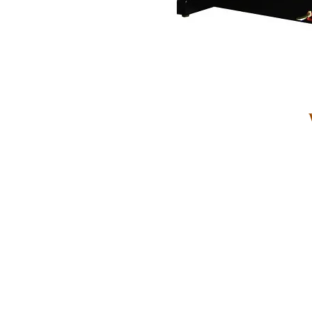
Kontakt:
Piano & Art Galerie
Klaviermachermeister Philipp
Hauptplatz 7