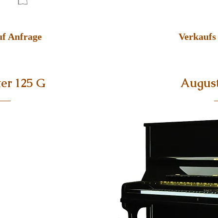
uf Anfrage
Verkaufs 
er 125 G
August