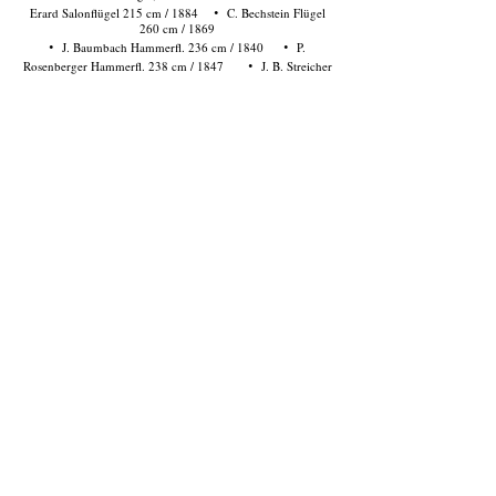
·
Erard Salonflügel 215 cm / 1884
C. Bechstein Flügel
260 cm / 1869
·
·
J. Baumbach Hammerfl. 236 cm / 1840
P.
·
Rosenberger Hammerfl. 238 cm / 1847
J. B. Streicher
Flügel 240 cm / 1869
·
·
J. B. Streicher Flügel 240 cm / 1854
Kleiner
·
Hammerfl. Schimdt Caroly 192 cm / 1832
C. Graf
Hammerfl. ca. 234 cm / 1827
·
·
J. Blüthner Doppel-Aliquot Flügel 260 cm / 1873
·
Steinway & Sons Parlorgrand 223 cm / 1879
F.
Ehrbar Flügel 240 cm / 1874
·
·
S. Erard Flügel 250 cm / 1849/50
L. Bösendorfer Fl.
·
170 cm, engl. Mech. / 1909
L. Bösendorfer Flügel 170
cm, engl. Mech./ 1923
·
·
L. Bösendorfer Fl., Wr. Mech. 240 cm / 1873
L.
·
Bösendorfer Flügel 225 cm, engl. Mech. / 1941
J.
Schneider Flügel 242 cm / 1855
·
L. Bösendorfer Flügel 170 cm, engl. Mech. / 1913
·
·
I. Pleyel Flügel 228 cm / ca. 1865
I. Steidl
Hammerfl. 238 cm / 1843
·
L. Bösendorfer Flügel 190 cm, engl. Mech./ 1909
·
·
Collard & Collard Flügel / 1866
J. Broadwood
Flügel 220 cm / 1855
Diese Instrumente sind unverkäuflich.