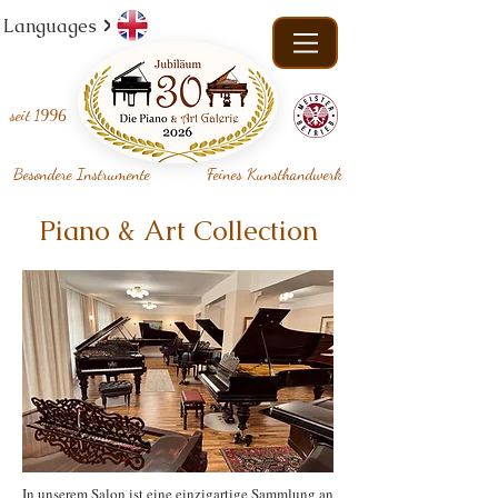
Languages
seit
1996
Besondere Instrumente
Feines Kunsthandwerk
Piano & Art Collection
In unserem Salon ist eine einzigartige Sammlung an