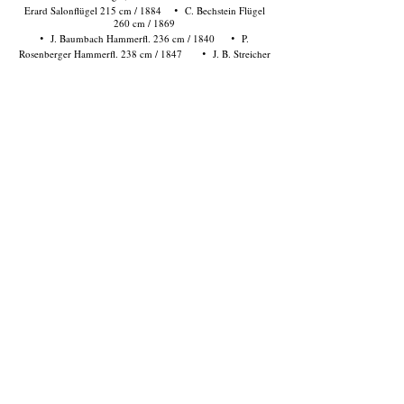
·
Erard Salonflügel 215 cm / 1884
C. Bechstein Flügel
260 cm / 1869
·
·
J. Baumbach Hammerfl. 236 cm / 1840
P.
·
Rosenberger Hammerfl. 238 cm / 1847
J. B. Streicher
Flügel 240 cm / 1869
·
·
J. B. Streicher Flügel 240 cm / 1854
Kleiner
·
Hammerfl. Schimdt Caroly 192 cm / 1832
C. Graf
Hammerfl. ca. 234 cm / 1827
·
·
J. Blüthner Doppel-Aliquot Flügel 260 cm / 1873
·
Steinway & Sons Parlorgrand 223 cm / 1879
F.
Ehrbar Flügel 240 cm / 1874
·
·
S. Erard Flügel 250 cm / 1849/50
L. Bösendorfer Fl.
·
170 cm, engl. Mech. / 1909
L. Bösendorfer Flügel 170
cm, engl. Mech./ 1923
·
·
L. Bösendorfer Fl., Wr. Mech. 240 cm / 1873
L.
·
Bösendorfer Flügel 225 cm, engl. Mech. / 1941
J.
Schneider Flügel 242 cm / 1855
·
L. Bösendorfer Flügel 170 cm, engl. Mech. / 1913
·
·
I. Pleyel Flügel 228 cm / ca. 1865
I. Steidl
Hammerfl. 238 cm / 1843
·
L. Bösendorfer Flügel 190 cm, engl. Mech./ 1909
·
·
Collard & Collard Flügel / 1866
J. Broadwood
Flügel 220 cm / 1855
Diese Instrumente sind unverkäuflich.