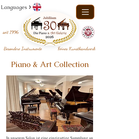
Languages
seit
1996
Besondere Instrumente
Feines Kunsthandwerk
Piano & Art Collection
In unserem Salon ist eine einzigartige Sammlung an