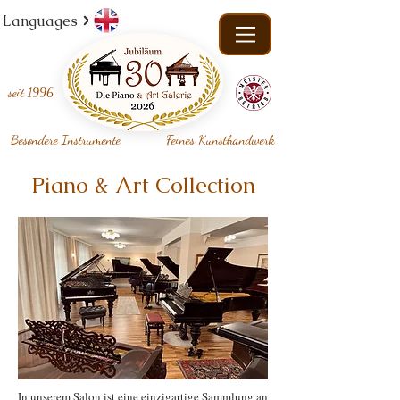
Languages
seit
1996
Besondere Instrumente
Feines Kunsthandwerk
Piano & Art Collection
In unserem Salon ist eine einzigartige Sammlung an