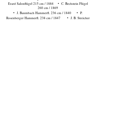
·
Erard Salonflügel 215 cm / 1884
C. Bechstein Flügel
260 cm / 1869
·
·
J. Baumbach Hammerfl. 236 cm / 1840
P.
·
Rosenberger Hammerfl. 238 cm / 1847
J. B. Streicher
Flügel 240 cm / 1869
·
·
J. B. Streicher Flügel 240 cm / 1854
Kleiner
·
Hammerfl. Schimdt Caroly 192 cm / 1832
C. Graf
Hammerfl. ca. 234 cm / 1827
·
·
J. Blüthner Doppel-Aliquot Flügel 260 cm / 1873
·
Steinway & Sons Parlorgrand 223 cm / 1879
F.
Ehrbar Flügel 240 cm / 1874
·
·
S. Erard Flügel 250 cm / 1849/50
L. Bösendorfer Fl.
·
170 cm, engl. Mech. / 1909
L. Bösendorfer Flügel 170
cm, engl. Mech./ 1923
·
·
L. Bösendorfer Fl., Wr. Mech. 240 cm / 1873
L.
·
Bösendorfer Flügel 225 cm, engl. Mech. / 1941
J.
Schneider Flügel 242 cm / 1855
·
L. Bösendorfer Flügel 170 cm, engl. Mech. / 1913
·
·
I. Pleyel Flügel 228 cm / ca. 1865
I. Steidl
Hammerfl. 238 cm / 1843
·
L. Bösendorfer Flügel 190 cm, engl. Mech./ 1909
·
·
Collard & Collard Flügel / 1866
J. Broadwood
Flügel 220 cm / 1855
Diese Instrumente sind unverkäuflich.