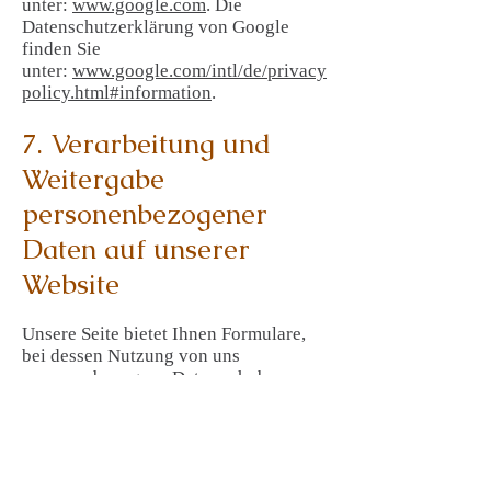
unter:
www.google.com
. Die
Datenschutzerklärung von Google
finden Sie
unter:
www.google.com/intl/de/privacy
policy.html#information
.
7. Verarbeitung und
Weitergabe
personenbezogener
Daten auf unserer
Website
Unsere Seite bietet Ihnen Formulare,
bei dessen Nutzung von uns
personenbezogene Daten erhoben,
verarbeitet und gespeichert werden.
Die dadurch aufgenommenen Daten
werden wir nur für die Aussendung und
Informationen rund um die
Dienstleistung des Einzelunternehmen