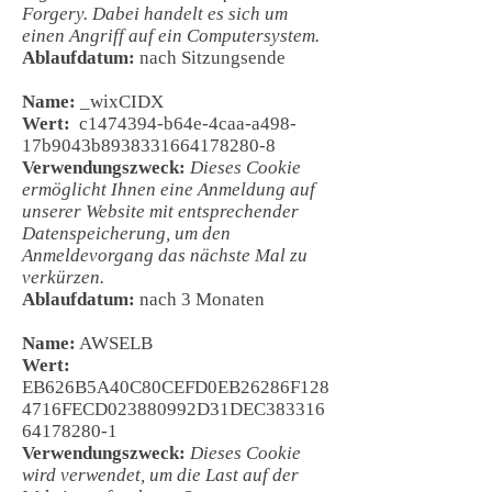
Forgery. Dabei handelt es sich um
einen Angriff auf ein Computersystem.
Ablaufdatum:
nach Sitzungsende
Name:
_wixCIDX
Wert:
c1474394-b64e-4caa-a498-
17b9043b8938331664178280-8
Verwendungszweck:
Dieses Cookie
ermöglicht Ihnen eine Anmeldung auf
unserer Website mit entsprechender
Datenspeicherung, um den
Anmeldevorgang das nächste Mal zu
verkürzen.
Ablaufdatum:
nach 3 Monaten
Name:
AWSELB
Wert:
EB626B5A40C80CEFD0EB26286F128
4716FECD023880992D31DEC383316
64178280-1
Verwendungszweck:
Dieses Cookie
wird verwendet, um die Last auf der