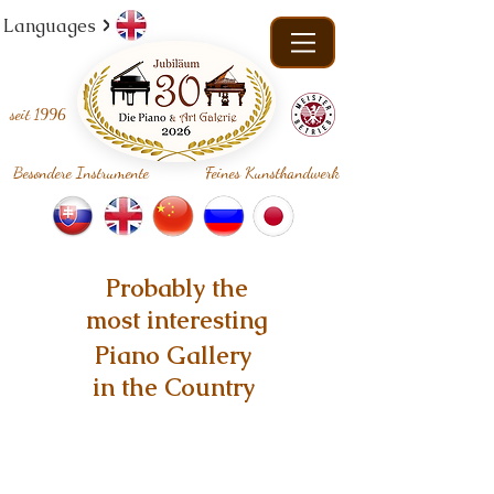
Languages
seit
1996
Besondere Instrumente
Feines Kunsthandwerk
Probably the
most interesting
Piano Gallery
in the Country