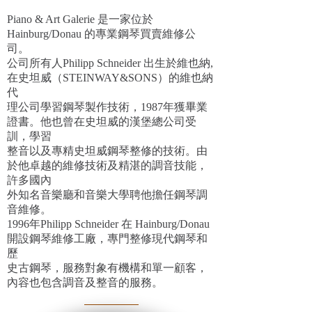
Piano & Art Galerie 是一家位於
Hainburg/Donau 的專業鋼琴買賣維修公
司。
公司所有人Philipp Schneider 出生於維也納,
在史坦威（STEINWAY&SONS）的維也納
代
理公司學習鋼琴製作技術，1987年獲畢業
證書。他也曾在史坦威的漢堡總公司受
訓，學習
整音以及專精史坦威鋼琴整修的技術。由
於他卓越的維修技術及精湛的調音技能，
許多國內
外知名音樂廳和音樂大學聘他擔任鋼琴調
音維修。
1996年Philipp Schneider 在 Hainburg/Donau
開設鋼琴維修工廠，專門整修現代鋼琴和
歷
史古鋼琴，服務對象有機構和單一顧客，
內容也包含調音及整音的服務。