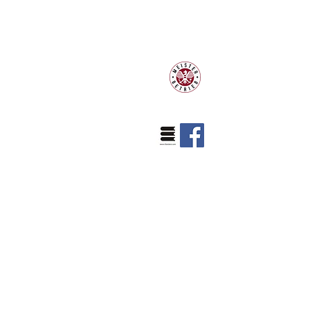
Klaviermachermeister Philipp
Schneider
Hauptplatz 7
A-2410 Hainburg an der Donau
Mobil:
+43 664 25 24 923
klavierland@gmx.at
klaviere@klavierland.at
Erreichbarkeit:
Mit dem Auto von Wien Mitte ca. 50
min. (A4)
Mit der S7 von Wien Mitte ca. 60
min. zu den Stationen
(Personenbahnhof od. Ungartor)
Unsere Öffnungszeiten:
Mittwoch und Freitag von
Montag,
10.00 - 13.30
Uhr
An anderen Tagen oder auch an